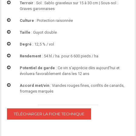
Terroir
: Sol : Sablo graveleux sur 15 à 30 cm | Sous-sol :
Graves garonnaises
Culture
: Protection raisonnée
Taille
: Guyot double
Degré
: 12,5 % / vol
Rendement
: 54 hl / ha. pour 6 600 pieds / ha
Potentiel de garde
: Ce vin s’apprécie dès aujourd’hui et
évoluera favorablement dans les 12 ans
Accord met/vin
: Viandes rouges fines, confits de canards,
fromages marqués
TÉLÉCHARGER LA FICHE TECHNIQUE