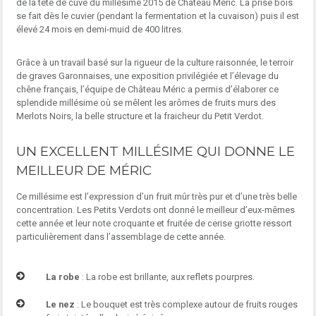
de la tête de cuvé du millésime 2015 de Château Méric. La prise bois
se fait dès le cuvier (pendant la fermentation et la cuvaison) puis il est
élevé 24 mois en demi-muid de 400 litres.
Grâce à un travail basé sur la rigueur de la culture raisonnée, le terroir
de graves Garonnaises, une exposition privilégiée et l’élevage du
chêne français, l’équipe de Château Méric a permis d’élaborer ce
splendide millésime où se mêlent les arômes de fruits murs des
Merlots Noirs, la belle structure et la fraicheur du Petit Verdot.
UN EXCELLENT MILLÉSIME QUI DONNE LE
MEILLEUR DE MÉRIC
Ce millésime est l’expression d’un fruit mûr très pur et d’une très belle
concentration. Les Petits Verdots ont donné le meilleur d’eux-mêmes
cette année et leur note croquante et fruitée de cerise griotte ressort
particulièrement dans l’assemblage de cette année.
La robe
: La robe est brillante, aux reflets pourpres.
Le nez
: Le bouquet est très complexe autour de fruits rouges